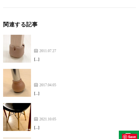
関連する記事
フローリングを傷つけない、音がしないなど、とて
も気に入っています
2011.07.27
[…]
自分で椅子の脚を短くした断面のカバーとして【イ
ス脚フィット】
2017.04.05
[…]
簡単で滑りも良く満足しています。【ワイドフェル
トキャップスリム】
2021.10.05
[…]
Save