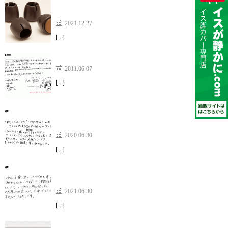
性能は素晴らしく、感動しています！【ワイドスリ
ップキャップ】
2021.12.27
[…]
一年前の中日新聞でこの商品を知りました
2011.06.07
[…]
すべりも良く、座った時の安定感も抜群でした。
【サークル脚用キャップ】
2020.06.30
[…]
とにかくサンプルを貸し出ししてくださった事があ
りがたく、【ワイドスリップキャップ】
2021.06.30
[…]
オープンしたてのレストランの床を傷つけない