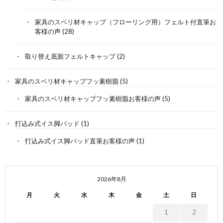
家具のスベリ材キャップ（フローリング用）フェルト付直筆お
客様の声
(28)
取り替え底面フェルトキャップ
(2)
家具のスベリ材キャップフッ素樹脂
(5)
家具のスベリ材キャップフッ素樹脂お客様の声
(5)
打込み式イス脚パッド
(1)
打込み式イス脚パッド直筆お客様の声
(1)
2026年8月
月
火
水
木
金
土
日
1
2