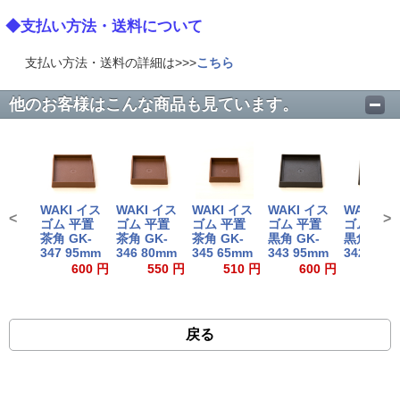
◆支払い方法・送料について
支払い方法・送料の詳細は>>>
こちら
他のお客様はこんな商品も見ています。
WAKI イス
WAKI イス
WAKI イス
WAKI イス
WAKI イ
<
>
ゴム 平置
ゴム 平置
ゴム 平置
ゴム 平置
ゴム 平置
茶角 GK-
茶角 GK-
茶角 GK-
黒角 GK-
黒角 GK-
347 95mm
346 80mm
345 65mm
343 95mm
342 80m
600 円
550 円
510 円
600 円
550
戻る