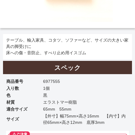
テーブル、輸入家具、コタツ、ソファーなど、サイズの大きい家
具の脚受けに
床への傷・音防止、すべり止め用イスゴム
スペック
商品番号
6977555
入り数
1個
色
黒
材質
エラストマー樹脂
適合サイズ
65mm 55mm
【外寸】幅75mm×高さ16mm 【内寸】内
サイズ
径65mm×高さ12mm 底厚3mm