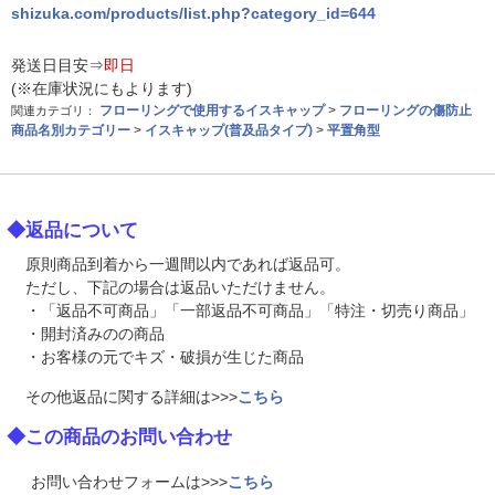
shizuka.com/products/list.php?category_id=644
発送日目安⇒
即日
(※在庫状況にもよります)
フローリングで使用するイスキャップ
>
フローリングの傷防止
関連カテゴリ：
商品名別カテゴリー
>
イスキャップ(普及品タイプ)
>
平置角型
◆返品について
原則商品到着から一週間以内であれば返品可。
ただし、下記の場合は返品いただけません。
・「返品不可商品」「一部返品不可商品」「特注・切売り商品」
・開封済みのの商品
・お客様の元でキズ・破損が生じた商品
その他返品に関する詳細は>>>
こちら
◆この商品のお問い合わせ
お問い合わせフォームは>>>
こちら