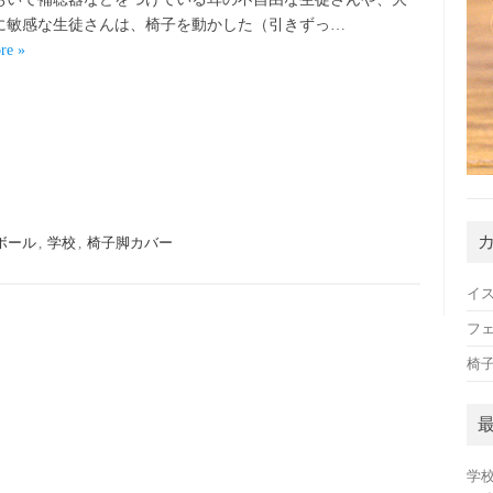
に敏感な生徒さんは、椅子を動かした（引きずっ…
re »
ボール
,
学校
,
椅子脚カバー
イス
フ
椅
学