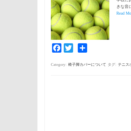
きな音
Read Mo
Fa
T
S
ce
wi
ha
bo
tte
re
Category:
椅子脚カバーについて
タグ:
テニス
ok
r