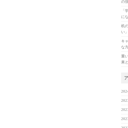
の
「
に
机
い
キ
な
重
果
20
20
20
20