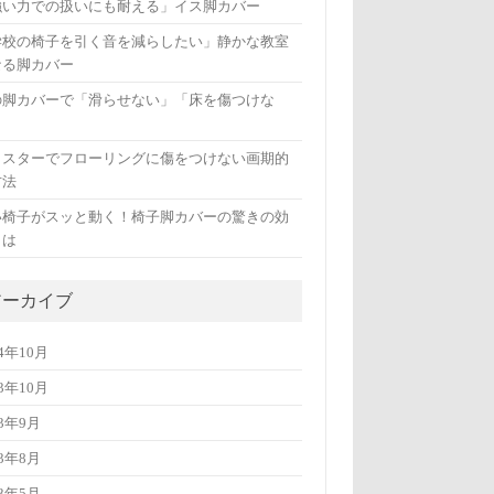
強い力での扱いにも耐える」イス脚カバー
学校の椅子を引く音を減らしたい」静かな教室
なる脚カバー
の脚カバーで「滑らせない」「床を傷つけな
」
ャスターでフローリングに傷をつけない画期的
方法
い椅子がスッと動く！椅子脚カバーの驚きの効
とは
アーカイブ
24年10月
23年10月
23年9月
23年8月