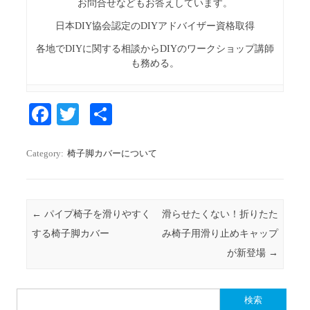
お問合せなどもお答えしています。
日本DIY協会認定のDIYアドバイザー資格取得
各地でDIYに関する相談からDIYのワークショップ講師
も務める。
Fa
T
S
ce
wi
ha
bo
tte
re
Category:
椅子脚カバーについて
ok
r
Post navigation
←
パイプ椅子を滑りやすく
滑らせたくない！折りたた
する椅子脚カバー
み椅子用滑り止めキャップ
が新登場
→
検索: