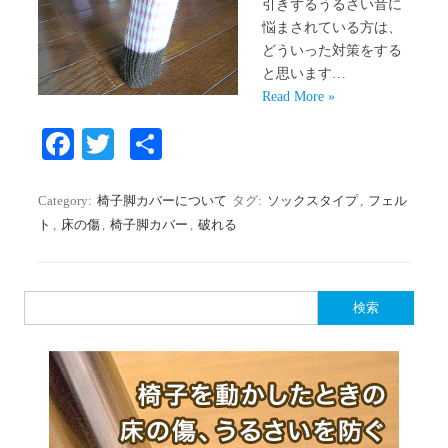
引きずるうるさい音に
悩まされている方は、
どういった対策をする
と思います…
Read More »
Fa
T
S
ce
wi
ha
bo
tte
re
Category:
椅子脚カバーについて
タグ:
ソックスタイプ
,
フェル
ト
,
床の傷
,
椅子脚カバー
,
破れる
ok
r
検索: