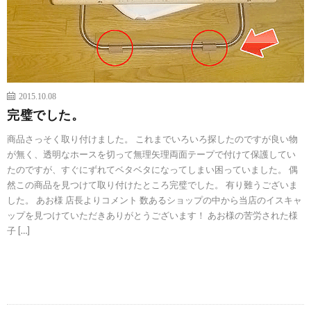
2015.10.08
完璧でした。
商品さっそく取り付けました。 これまでいろいろ探したのですが良い物
が無く、透明なホースを切って無理矢理両面テープで付けて保護してい
たのですが、すぐにずれてベタベタになってしまい困っていました。 偶
然この商品を見つけて取り付けたところ完璧でした。 有り難うございま
した。 あお様 店長よりコメント 数あるショップの中から当店のイスキャ
ップを見つけていただきありがとうございます！ あお様の苦労された様
子 […]
続きを読む