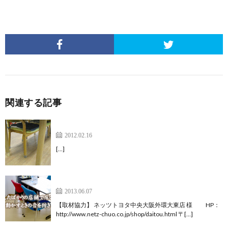
関連する記事
デイサービス ゆうゆうの郷様
2012.02.16
[…]
ネッツトヨタ中央大阪外環大東店 様
2013.06.07
【取材協力】 ネッツトヨタ中央大阪外環大東店 様 HP：
http://www.netz-chuo.co.jp/shop/daitou.html 〒[…]