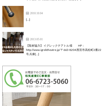
コーヒー豆通販 Coffee SAKURA様
2010.10.04
[…]
イグレックテアトル様 （フレンチレストラン）
2013.05.01
【取材協力】 イグレックテアトル 様 HP：
http://www.igrektheatre.jp/ 〒663-8204 西宮市高松町2番22
号 兵庫[…]