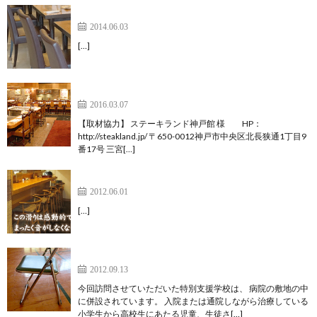
ヴェトナム アリス 銀座店様
2014.06.03
[…]
ステーキランド神戸館様
2016.03.07
【取材協力】 ステーキランド神戸館 様 HP：
http://steakland.jp/ 〒650-0012神戸市中央区北長狭通1丁目9
番17号 三宮[…]
おそばの甲賀様
2012.06.01
[…]
特別支援学校 様
2012.09.13
今回訪問させていただいた特別支援学校は、 病院の敷地の中
に併設されています。 入院または通院しながら治療している
小学生から高校生にあたる児童、生徒さ[…]