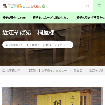
椅子が静かに.com
椅子をスムーズに動かしたい
椅子の引きずり音をな
近江そば処 桐屋様
2010.01.12
【直撃！】お客様インタビュー
【直撃！】お客様インタビュー
飲食店
近江そば処
お客様の声