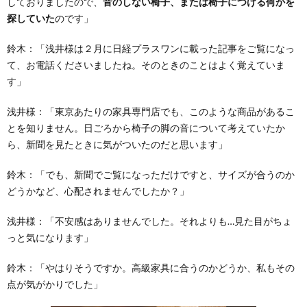
しておりましたので、
音のしない椅子、または椅子につける何かを
探していた
のです」
鈴木：
「浅井様は２月に日経プラスワンに載った記事をご覧になっ
て、お電話くださいましたね。そのときのことはよく覚えていま
す」
浅井様：
「東京あたりの家具専門店でも、このような商品があるこ
とを知りません。日ごろから椅子の脚の音について考えていたか
ら、新聞を見たときに気がついたのだと思います」
鈴木：
「でも、新聞でご覧になっただけですと、サイズが合うのか
どうかなど、心配されませんでしたか？」
浅井様：
「不安感はありませんでした。それよりも…見た目がちょ
っと気になります」
鈴木：
「やはりそうですか。高級家具に合うのかどうか、私もその
点が気がかりでした」