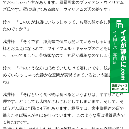
ておっしゃった方があります。風景画家のブライアン・ウィリアム
ズ氏です。壁に掛けてある絵が、ウィリアムズ氏の絵です」
鈴木
：「この方がお店にいらっしゃって、お店の静かさに気付かれ
たのですか？」
浅井様：
「そうです。滋賀県で個展も開いていらっしゃいます。奥
様とお見えになられて、ワイドフェルトキャップのことをいいとお
っしゃってました。芸術家なので、神経が繊細なのでしょうね」
鈴木：
「そのような方にほめていただけて嬉しいです。浅井様が求
めていらっ しゃった静かな空間が実現できているという証拠です
ね」
浅井様：
「そばという食べ物は食べるというよりは、すすりこむ料
理です。どうしても店内がざわざわとしてしまいます。そして、そ
ばうどん店は全国に４万軒あります。桐屋では、宮中御用達の店で
鍛えたそば職人がそばを打っています。 このような店は滋賀県内で
１軒だけです。
最初にも申し上げましたが、私は年配の方々に、静かな空間で美味