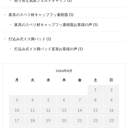
取り替え底面フェルトキャップ
(2)
家具のスベリ材キャップフッ素樹脂
(5)
家具のスベリ材キャップフッ素樹脂お客様の声
(5)
打込み式イス脚パッド
(1)
打込み式イス脚パッド直筆お客様の声
(1)
2026年8月
月
火
水
木
金
土
日
1
2
3
4
5
6
7
8
9
10
11
12
13
14
15
16
17
18
19
20
21
22
23