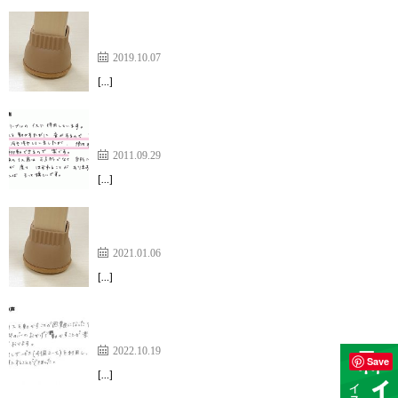
今まで椅子の脚カバーは色々なものを試してきまし
た【家具のスベリ材キャップ】
2019.10.07
[…]
使用前は、椅子を動かすと音がして、下の階に迷惑
でないか冷や冷やしていました
2011.09.29
[…]
脚にしっかりとはめるタイプだからこそ、耐久性が
あるのだと思います。【家具のスベリ材キャップ】
2021.01.06
[…]
サンプル貸出しサービスを利用、納得して購入【ワ
イドスリップキャップ】
2022.10.19
Save
[…]