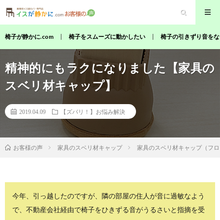
椅子が静かに.com
椅子をスムーズに動かしたい
椅子の引きずり音をな
精神的にもラクになりました【家具の
スベリ材キャップ】
2019.04.09
【ズバリ！】お悩み解決
家具のスベリ材キャップ
家具のスベリ材キャップ（フロ
お客様の声
今年、引っ越したのですが、隣の部屋の住人が音に過敏なよう
で、不動産会社経由で椅子をひきずる音がうるさいと指摘を受