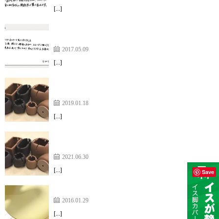
[…]
掃除をする時、椅子を移動しますがスムーズに動い
て便利です。【ワイドフェルトキャップ】
2017.05.09
[…]
3ヶ月も前から購入しようか悩んでいました。【ワ
イドフェルトキャップ】
2019.01.18
[…]
子供が椅子を動かす音も静かに【ワイドフェルトキ
ャップ】
2021.06.30
[…]
Save
アリンコチェアのゴゴゴーが悩みでした。
2016.01.29
[…]