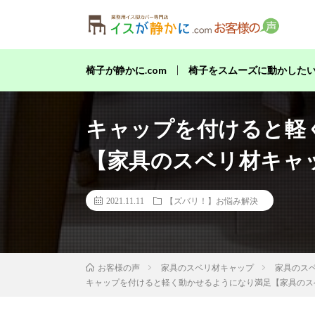
当店の
椅子が静かに.com
椅子をスムーズに動かした
キャップを付けると軽
【家具のスベリ材キャ
2021.11.11
【ズバリ！】お悩み解決
家具のスベリ材キャップ
家具のス
お客様の声
キャップを付けると軽く動かせるようになり満足【家具のス