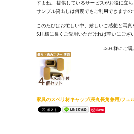
すよね。 提供しているサービスがお役に立
サンプル貸出しは何度でもご利用できますので
このたびはお忙しい中、嬉しいご感想と写真
S.H.様に長くご愛用いただければ幸いにござ
↓S.H.様に
家具のスベリ材キャップ(長丸長角兼用)フェルト付
Save