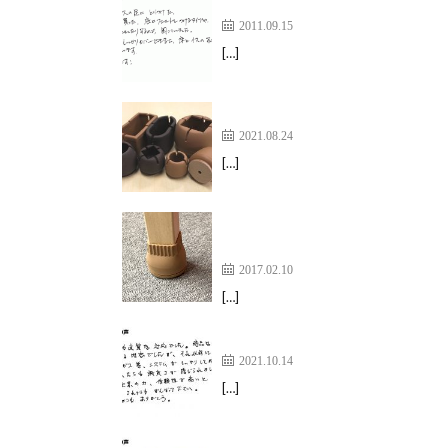
しっかりカバーできる上、床と
2011.09.15
[…]
サンプルで試せるというのがと
2021.08.24
[…]
【家具のスベリ材キャップ】カ
りがいい
2017.02.10
[…]
商品はもちろん満足出来る内容
2021.10.14
[…]