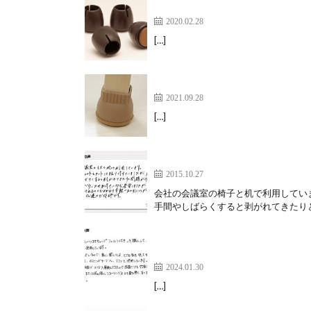
近所への騒音を気にするストレ
2020.02.28
[…]
フェルトを付け替えることが出
2021.09.28
[…]
重い木製イスでも軽く引けて、
2015.10.27
会社の会議室の椅子と机で利用してい
手間やしばらくすると剥がれてきたりと
また以前の様に音も無くすべる
フェルト付底面キャップ】
2024.01.30
[…]