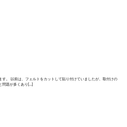
スが無くなりました【ワイドスリップキャップ】
来て素晴らしい【家具のスベリ材キャップ】
役員さん達にも好評です。
ます。 以前は、フェルトをカットして貼り付けていましたが、取付けの
問題が多くあり[…]
ので気持ちいいです【[取替用]家具のスベリ材キャップM