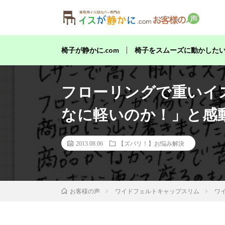
当店の
椅子が静かに.com
椅子をスムーズに動かした
フローリングで重いイ
なに軽いのか！」と感
2013.08.06
【ズバリ！】お悩み解決
ワイドフェルトキャップスリム
ワ
お客様の声