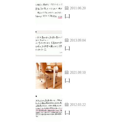
外れる心配も傷の心配もなく、
2011.06.20
[…]
イスを動かすときの不快音がな
2013.09.04
[…]
おかげで悩みごとが解決【ワイ
2021.09.10
[…]
キャップ装着のおかげで、床は
2012.03.22
[…]