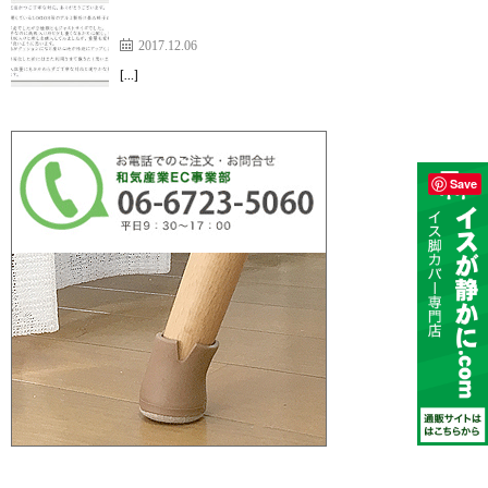
アルミ製折り畳み椅子に装着しました。【パイプ椅
子キャップ】
2017.12.06
[…]
Save