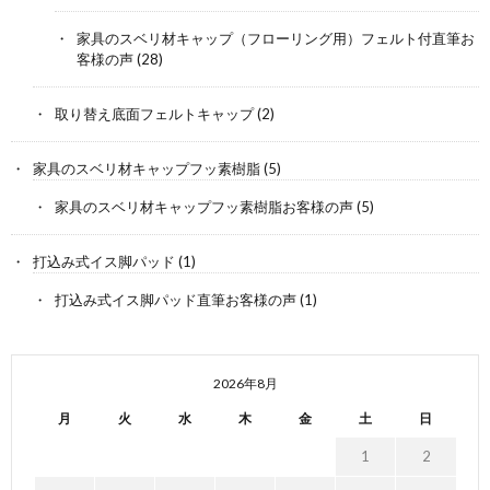
家具のスベリ材キャップ（フローリング用）フェルト付直筆お
客様の声
(28)
取り替え底面フェルトキャップ
(2)
家具のスベリ材キャップフッ素樹脂
(5)
家具のスベリ材キャップフッ素樹脂お客様の声
(5)
打込み式イス脚パッド
(1)
打込み式イス脚パッド直筆お客様の声
(1)
2026年8月
月
火
水
木
金
土
日
1
2