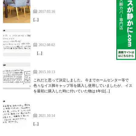
材キャップ】
2017.03.16
[…]
イスにしっかり付いて、小さな子どもが動かしても
大丈夫
2012.08.02
[…]
これだと思って決定しました。
2015.10.13
これだと思って決定しました。 今までホームセンター等で
色々なイス脚キャップ等を購入し使用していましたが、 イス
を最初に購入した時に付いていた物は1年位[…]
商品はもちろん満足出来る内容【家具のスベリ材キ
ャップ】
2021.10.14
[…]