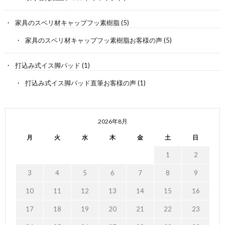
家具のスベリ材キャップフッ素樹脂
(5)
家具のスベリ材キャップフッ素樹脂お客様の声
(5)
打込み式イス脚パッド
(1)
打込み式イス脚パッド直筆お客様の声
(1)
2026年8月
月
火
水
木
金
土
日
1
2
3
4
5
6
7
8
9
10
11
12
13
14
15
16
17
18
19
20
21
22
23