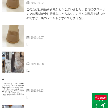
2017.10.02
このたびは商品をありがとうございました。 自宅のフローリ
ングの素材が少し特殊なこともあり、いろんな製品を 試した
のですが、裏のフェルトがずれてしまうな[…]
今まで椅子の脚カバーは色々なものを試してきまし
た【家具のスベリ材キャップ】
2019.10.07
[…]
純正品のようだと皆からビックリされました。【家
具のスベリ材キャップ】
2021.06.08
[…]
すぐにイスの脚カバーがはずれるストレスから解放
【家具のスベリ材キャップ】
2020.04.23
[…]
Save
会議室の椅子が静かになりました！【家具のスベリ