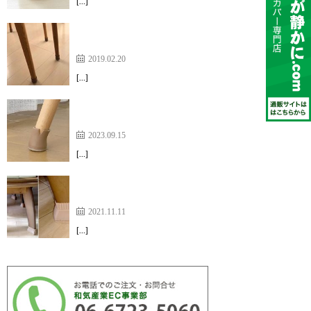
[…]
悩みがすっきり解消しました！【ワイドフェルトキ
ャップ】
2019.02.20
[…]
音も鳴らずスムーズに動かせる【ワイドフェルトキ
ャップスリム】
2023.09.15
[…]
キャップを付けると軽く動かせるようになり満足
【家具のスベリ材キャップ】
2021.11.11
[…]