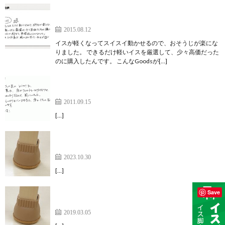
こんなGoodsがあるなら、無理するんじゃなかっ
た。
2015.08.12
イスが軽くなってスイスイ動かせるので、おそうじが楽にな
りました。 できるだけ軽いイスを厳選して、少々高価だった
のに購入したんです。 こんなGoodsが[…]
しっかりカバーできる上、床とイスのすべりもなめ
らかです
2011.09.15
[…]
81才の母もイスが軽くなったと喜んでいます【家具
のスベリ材キャップ】
2023.10.30
[…]
ホームページの簡単なつけ方も参考になりました
Save
【家具のすべり材キャップ】
2019.03.05