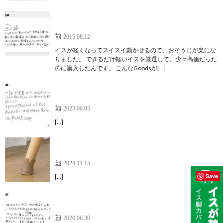
こんなGoodsがあるなら、無理するんじゃなかっ
た。
2015.08.12
イスが軽くなってスイスイ動かせるので、おそうじが楽にな
りました。 できるだけ軽いイスを厳選して、少々高価だった
のに購入したんです。 こんなGoodsが[…]
とても気に入って注文しました。【ワイドスリップ
キャップ】
2023.06.05
[…]
ストレスなく快適に過ごしています【ワイドフェル
トキャップスリム】
2024.11.15
Save
[…]
すべりも良く、座った時の安定感も抜群でした。
【サークル脚用キャップ】
2020.06.30