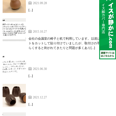
2021.09.28
[…]
重い木製イスでも軽く引けて、役員さん達にも好評
です。
2015.10.27
会社の会議室の椅子と机で利用しています。 以前は、フェル
トをカットして貼り付けていましたが、取付けの手間やしば
らくすると剥がれてきたりと問題が多くあり[…]
とにかくサンプルを貸し出ししてくださった事があ
りがたく、【ワイドスリップキャップ】
2021.06.30
[…]
性能は素晴らしく、感動しています！【ワイドスリ
ップキャップ】
2021.12.27
[…]
イスをひいても音が気にならなくなりました【家具