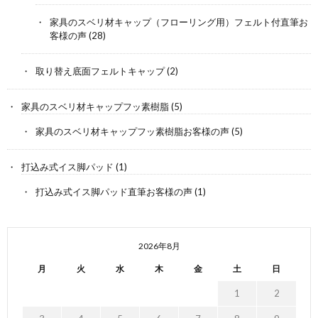
家具のスベリ材キャップ（フローリング用）フェルト付直筆お
客様の声
(28)
取り替え底面フェルトキャップ
(2)
家具のスベリ材キャップフッ素樹脂
(5)
家具のスベリ材キャップフッ素樹脂お客様の声
(5)
打込み式イス脚パッド
(1)
打込み式イス脚パッド直筆お客様の声
(1)
2026年8月
月
火
水
木
金
土
日
1
2