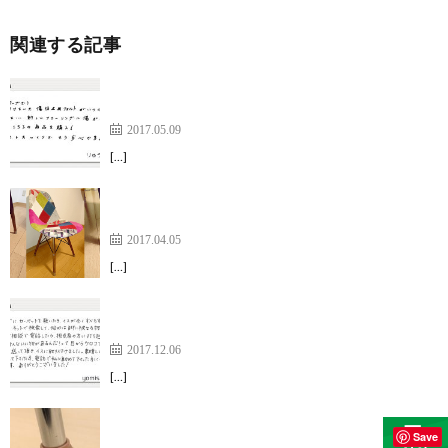
関連する記事
新しいフローリングにキズが・・・【ワイドフェル
トキャップ】
2017.05.09
[…]
イームズチェアで床を傷つけず音も静か【ワイドフ
ェルトキャップスリムMサイズ】
2017.04.05
[…]
カーペットの上をイスがすべらず不便だったのが解
消！【打込み式イス脚パッド】
2017.12.06
[…]
実際に着けて納得したうえで、注文する方法は無駄
Save
がなく【イス脚フィット】