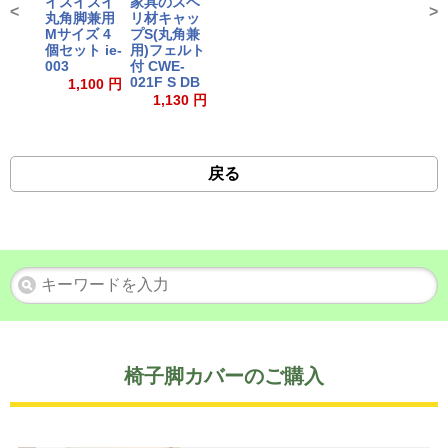
イスイスイ
家具のスベ
<
>
丸角脚兼用
リ材キャッ
Mサイズ 4
プS(丸角兼
個セット ie-
用)フェルト
003
付 CWE-
021F S DB
1,100 円
1,130 円
戻る
椅子脚カバーのご購入