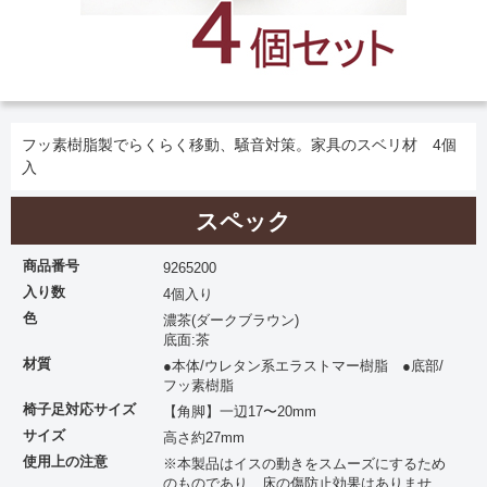
フッ素樹脂製でらくらく移動、騒音対策。家具のスベリ材 4個
入
スペック
商品番号
9265200
入り数
4個入り
色
濃茶(ダークブラウン)
底面:茶
材質
●本体/ウレタン系エラストマー樹脂 ●底部/
フッ素樹脂
椅子足対応サイズ
【角脚】一辺17〜20mm
サイズ
高さ約27mm
使用上の注意
※本製品はイスの動きをスムーズにするため
のものであり、床の傷防止効果はありませ