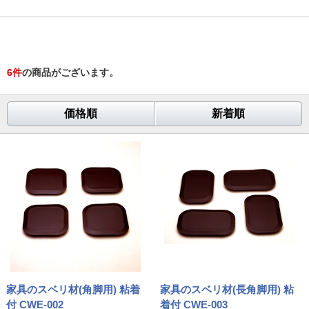
6
件
の商品がございます。
価格順
新着順
家具のスベリ材(角脚用) 粘着
家具のスベリ材(長角脚用) 粘
付 CWE-002
着付 CWE-003