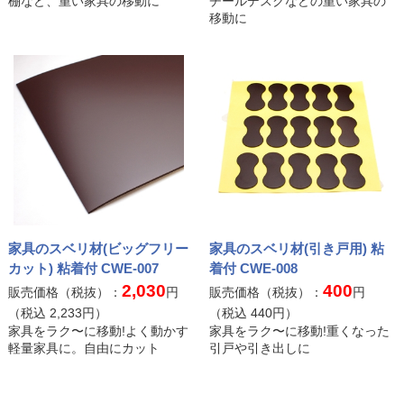
棚など、重い家具の移動に
チールデスクなどの重い家具の
移動に
家具のスベリ材(ビッグフリー
家具のスベリ材(引き戸用) 粘
カット) 粘着付 CWE-007
着付 CWE-008
2,030
400
販売価格（税抜）：
円
販売価格（税抜）：
円
（税込
2,233
円）
（税込
440
円）
家具をラク〜に移動!よく動かす
家具をラク〜に移動!重くなった
軽量家具に。自由にカット
引戸や引き出しに