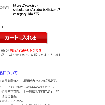
https://www.isu-
の説明
shizuka.com/products/list.php?
category_id=733
：
日目安⇒
商品入荷後(お取り寄せ)
状況にもよりますのでこの限りではございませ
品について
則商品到着から一週間以内であれば返品可。
だし、下記の場合は返品いただけません。
「返品不可商品」「一部返品不可商品」「特
・切売り商品」
開封済みのの商品