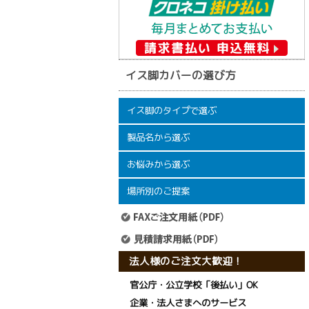
イス脚カバーの選び方
イス脚のタイプで選ぶ
製品名から選ぶ
イス脚フィット
ワイドフェルトキャップ
ワイドフェルトキャップスリム
クリア脚キャップ
家具のスベリ材キャップ
ワイドスリップキャップ
打込み式イス脚パッド
イスイスイ
イスキャップ【普及品タイプ】
折りたたみイス
パイプ脚用イスキャップ(鉄板入り)
パイプ脚用イスキャップ
フェルトシート
キャスターストップ
家具のスベリ材
家具のスベリ材(フッ素樹脂タイプ)
お悩みから選ぶ
サークル脚用キャップ
フローリングの床
カーペットの床
その他
椅子を動かす時につく床の傷を防ぎたい
椅子をスムーズに動かしたい
椅子を動かした時の嫌な音が気になる
イスをスムーズに動かしたい
どのイスキャップが合うかわからない
ちょうどよいサイズのイスキャップがない
場所別のご提案
病院・クリニック
介護施設・老人ホーム
障がいをもつ子どもにいる学校
飲食店・カフェ
オフィス
法人様のご注文大歓迎！
官公庁・公立学校「後払い」OK
企業・法人さまへのサービス