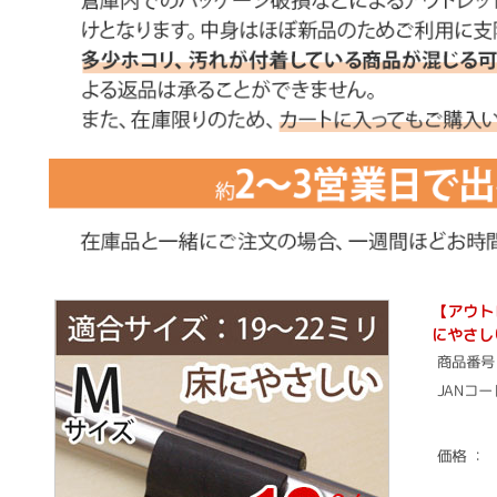
【アウト
にやさし
商品番号
JANコ
価格 ：