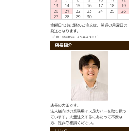
10
11
12
6
7
8
9
13
14
15
16
17
18
19
20
21
22
23
24
25
26
27
28
29
30
金曜日13時以降のご注文は、翌週の月曜日の
発送となります。
（在庫・発送状況により異なります）
店長紹介
店長の大田です。
法人様向けの業務用イス足カバーを取り扱っ
ています。大量注文するにあたって不安な
方、是非ご相談ください。