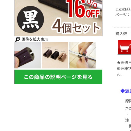
この商品
ページ：
購入数
★発送
※在庫
ん。
◆返
原
た
・
注
・