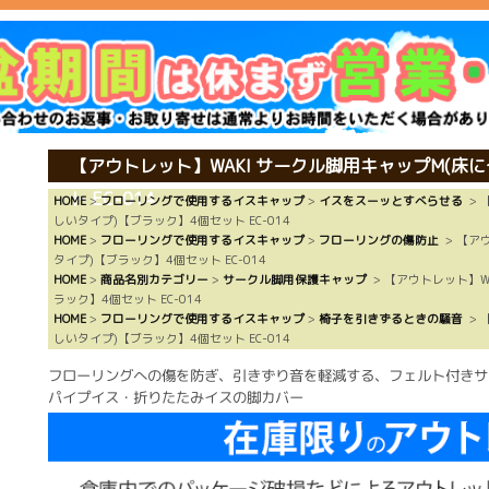
【アウトレット】WAKI サークル脚用キャップM(床
ト EC-014
HOME
>
フローリングで使用するイスキャップ
>
イスをスーッとすべらせる
> 
しいタイプ)【ブラック】4個セット EC-014
HOME
>
フローリングで使用するイスキャップ
>
フローリングの傷防止
> 【ア
タイプ)【ブラック】4個セット EC-014
HOME
>
商品名別カテゴリー
>
サークル脚用保護キャップ
> 【アウトレット】W
ラック】4個セット EC-014
HOME
>
フローリングで使用するイスキャップ
>
椅子を引きずるときの騒音
> 
しいタイプ)【ブラック】4個セット EC-014
フローリングへの傷を防ぎ、引きずり音を軽減する、フェルト付きサ
パイプイス・折りたたみイスの脚カバー