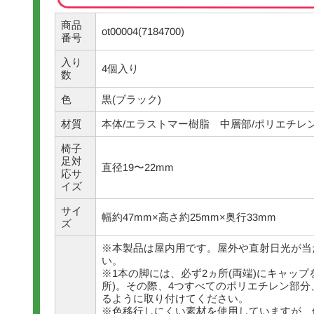
商品
ot00004(7184700)
番号
入り
4個入り
数
黒(ブラック)
色
本体/エラストマー樹脂 中層部/ポリエチレン
材質
椅子
足対
直径19〜22mm
応サ
イズ
サイ
幅約47mm×高さ約25mm×奥行33mm
ズ
※本製品は屋内用です。屋外や直射日光が当
い。
※1本の脚には、必ず2ヵ所(両端)にキャップ
所)。その際、4つすべてのポリエチレン部
るように取り付けてください。
※色移行しにくい素材を使用していますが、