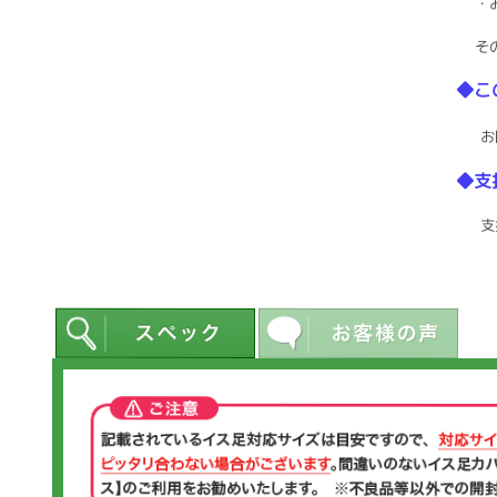
・
そ
◆こ
お
◆支
支