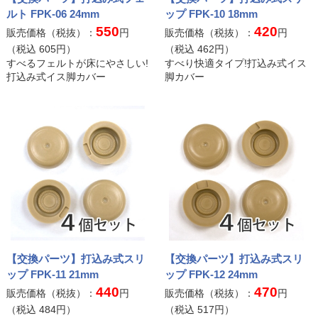
ルト FPK-06 24mm
ップ FPK-10 18mm
550
420
販売価格（税抜）：
円
販売価格（税抜）：
円
（税込
605
円）
（税込
462
円）
すべるフェルトが床にやさしい!
すべり快適タイプ!打込み式イス
打込み式イス脚カバー
脚カバー
【交換パーツ】打込み式スリ
【交換パーツ】打込み式スリ
ップ FPK-11 21mm
ップ FPK-12 24mm
440
470
販売価格（税抜）：
円
販売価格（税抜）：
円
（税込
484
円）
（税込
517
円）