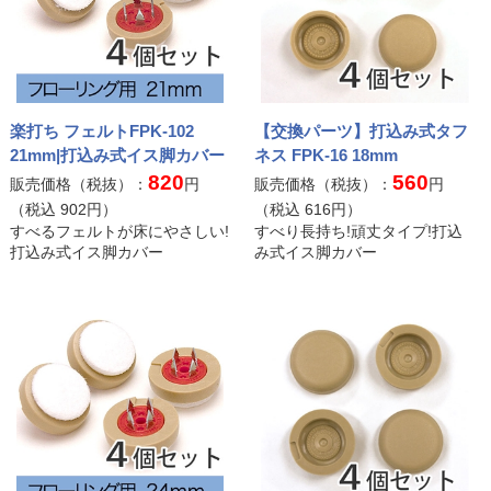
楽打ち フェルトFPK-102
【交換パーツ】打込み式タフ
21mm|打込み式イス脚カバー
ネス FPK-16 18mm
820
560
販売価格（税抜）：
円
販売価格（税抜）：
円
（税込
902
円）
（税込
616
円）
すべるフェルトが床にやさしい!
すべり長持ち!頑丈タイプ!打込
打込み式イス脚カバー
み式イス脚カバー