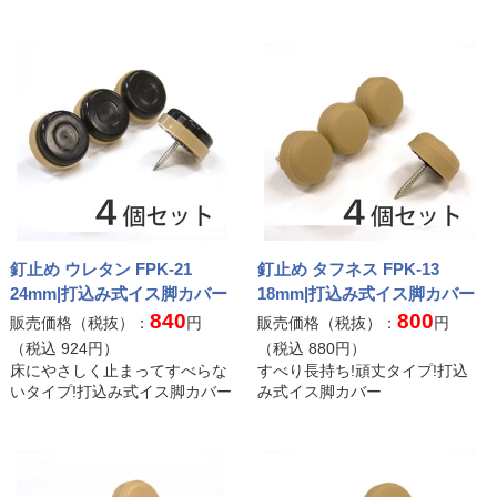
釘止め ウレタン FPK-21
釘止め タフネス FPK-13
24mm|打込み式イス脚カバー
18mm|打込み式イス脚カバー
840
800
販売価格（税抜）：
円
販売価格（税抜）：
円
（税込
924
円）
（税込
880
円）
床にやさしく止まってすべらな
すべり長持ち!頑丈タイプ!打込
いタイプ!打込み式イス脚カバー
み式イス脚カバー