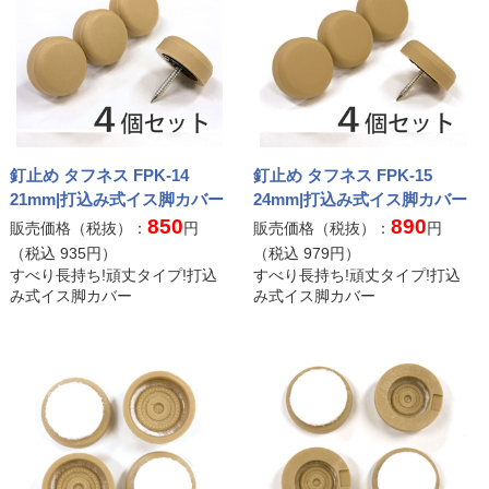
釘止め タフネス FPK-14
釘止め タフネス FPK-15
21mm|打込み式イス脚カバー
24mm|打込み式イス脚カバー
850
890
販売価格（税抜）：
円
販売価格（税抜）：
円
（税込
935
円）
（税込
979
円）
すべり長持ち!頑丈タイプ!打込
すべり長持ち!頑丈タイプ!打込
み式イス脚カバー
み式イス脚カバー