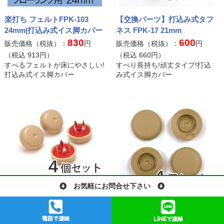
楽打ち フェルトFPK-103
【交換パーツ】打込み式タフ
24mm|打込み式イス脚カバー
ネス FPK-17 21mm
830
600
販売価格（税抜）：
円
販売価格（税抜）：
円
（税込
913
円）
（税込
660
円）
すべるフェルトが床にやさしい!
すべり長持ち!頑丈タイプ!打込
打込み式イス脚カバー
み式イス脚カバー
お気軽にお問合せ下さい
楽打ち スリップFPK-104
【交換パーツ】打込み式タフ
18mm|打込み式イス脚カバー
ネス FPK-18 24mm