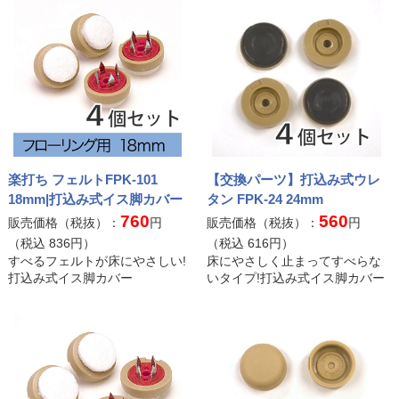
楽打ち フェルトFPK-101
【交換パーツ】打込み式ウレ
18mm|打込み式イス脚カバー
タン FPK-24 24mm
760
560
販売価格（税抜）：
円
販売価格（税抜）：
円
（税込
836
円）
（税込
616
円）
すべるフェルトが床にやさしい!
床にやさしく止まってすべらな
打込み式イス脚カバー
いタイプ!打込み式イス脚カバー