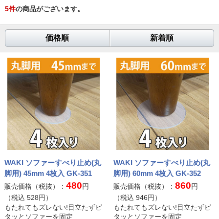
5
件
の商品がございます。
価格順
新着順
WAKI ソファーすべり止め(丸
WAKI ソファーすべり止め(丸
脚用) 45mm 4枚入 GK-351
脚用) 60mm 4枚入 GK-352
480
860
販売価格（税抜）：
円
販売価格（税抜）：
円
（税込
528
円）
（税込
946
円）
もたれてもズレない!目立たずピ
もたれてもズレない!目立たずピ
タッとソファーを固定
タッとソファーを固定