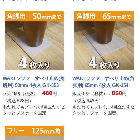
WAKI ソファーすべり止め(角
WAKI ソファーすべり止め(角
脚用) 50mm 4枚入 GK-353
脚用) 65mm 4枚入 GK-354
480
860
販売価格（税抜）：
円
販売価格（税抜）：
円
（税込
528
円）
（税込
946
円）
もたれてもズレない!目立たずピ
もたれてもズレない!目立たずピ
タッとソファーを固定
タッとソファーを固定