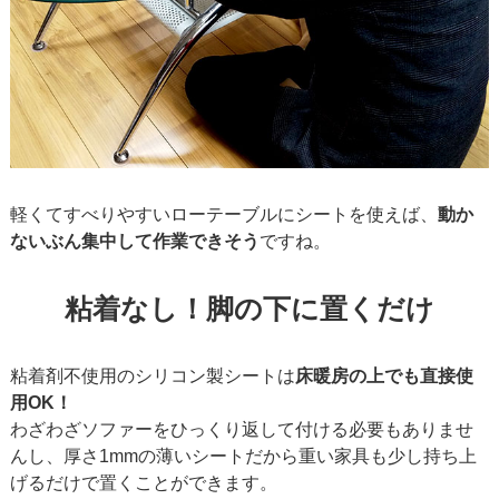
軽くてすべりやすいローテーブルにシートを使えば、
動か
ないぶん集中して作業できそう
ですね。
粘着なし！脚の下に置くだけ
粘着剤不使用のシリコン製シートは
床暖房の上でも直接使
用OK！
わざわざソファーをひっくり返して付ける必要もありませ
んし、厚さ1mmの薄いシートだから重い家具も少し持ち上
げるだけで置くことができます。