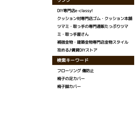
リンク
DIY専門店e-classy!
クッション材専門店ゴム・クッション本舗
ツマミ・取っ手の専門通販たっぷりツマ
ミ・取っ手屋さん
補強金物・建築金物専門店金物スタイル
攻める♪賃貸DIYストア
検索キーワード
フローリング 傷防止
椅子の足カバー
椅子脚カバー