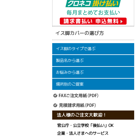
イス脚カバーの選び方
イス脚のタイプで選ぶ
製品名から選ぶ
イス脚フィット
ワイドフェルトキャップ
ワイドフェルトキャップスリム
クリア脚キャップ
家具のスベリ材キャップ
ワイドスリップキャップ
打込み式イス脚パッド
イスイスイ
イスキャップ【普及品タイプ】
折りたたみイス
パイプ脚用イスキャップ(鉄板入り)
パイプ脚用イスキャップ
フェルトシート
キャスターストップ
家具のスベリ材
家具のスベリ材(フッ素樹脂タイプ)
お悩みから選ぶ
サークル脚用キャップ
フローリングの床
カーペットの床
その他
椅子を動かす時につく床の傷を防ぎたい
椅子をスムーズに動かしたい
椅子を動かした時の嫌な音が気になる
イスをスムーズに動かしたい
どのイスキャップが合うかわからない
ちょうどよいサイズのイスキャップがない
場所別のご提案
病院・クリニック
介護施設・老人ホーム
障がいをもつ子どもにいる学校
飲食店・カフェ
オフィス
法人様のご注文大歓迎！
官公庁・公立学校「後払い」OK
企業・法人さまへのサービス