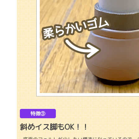
特徴③
斜めイス脚もOK！！